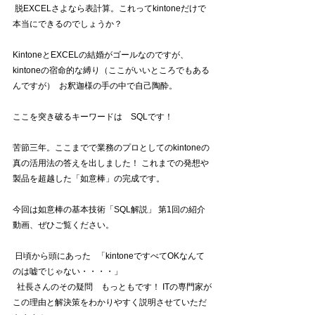
 脱EXCELさよなら表計算。これってkintoneだけで
本当にできるのでしょうか？  
KintoneとEXCELの結婚がゴールなのですが、
kintoneの宿命的な縛り（ここがいいところでもある
んですが）  お釈迦様の手の中で自己陶酔。  
ここを突き破るキーワードは　SQLです！ 
苦節三年。ここまでで業務のプロとしてのkintoneの
真の活用法の答えを出しました！ これまでの発想や
製品を超越した「如意棒」の完成です。 
今回は如意棒の基本技術「SQL解説」 第1回の紹介
動画、ぜひご覧ください。 
 日頃から頭にあった   「kintoneですべてOKなんて
のは嘘でじゃない・・・・」 
  社長さんのその疑問　もっともです！ ITの専門家が
この理由と解決策をわかりやすく説明させていただ