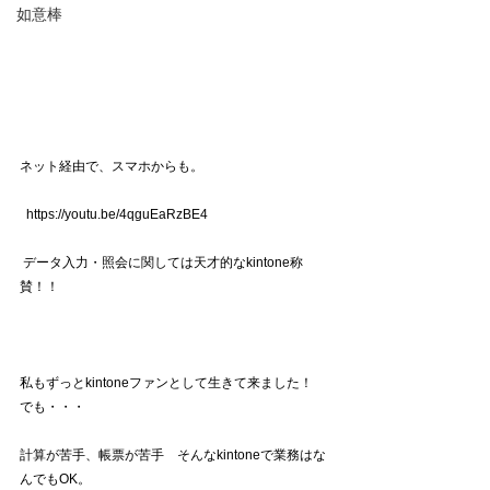
如意棒
ネット経由で、スマホからも。
  https://youtu.be/4qguEaRzBE4 
 データ入力・照会に関しては天才的なkintone称
賛！！ 
私もずっとkintoneファンとして生きて来ました！  
でも・・・
計算が苦手、帳票が苦手　そんなkintoneで業務はな
んでもOK。