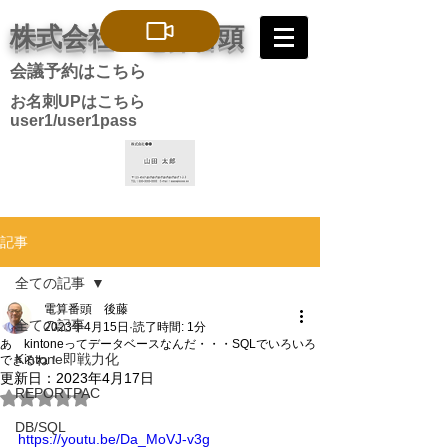
株式会社 電算番頭
会議予約はこちら
お名刺UPはこちら
user1/user1pass
記事
全ての記事
電算番頭 後藤
全ての記事
2023年4月15日
読了時間: 1分
あ kintoneってデータベースなんだ・・・SQLでいろいろ
Kintone即戦力化
できるね！
更新日：
2023年4月17日
REPORTPAC
5つ星のうちNaNと評価されています。
DB/SQL
https://youtu.be/Da_MoVJ-v3g