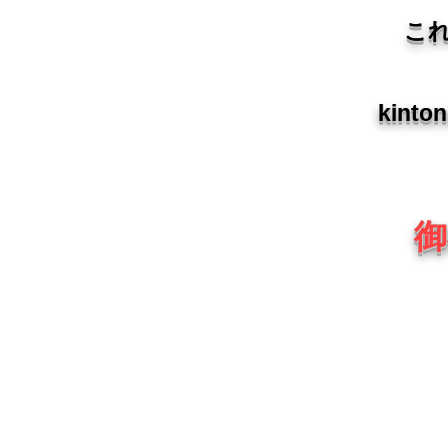
これ
kin
御