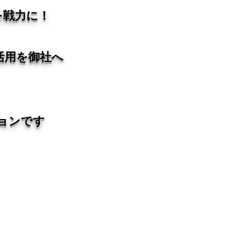
eを戦力に！
I活用を御社へ
ョンです