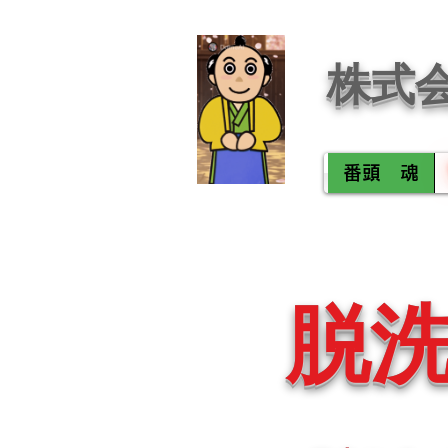
株式
番頭 魂
脱