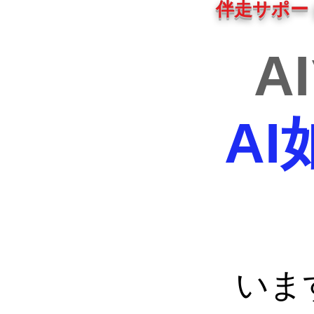
伴走サポー
A
A
います