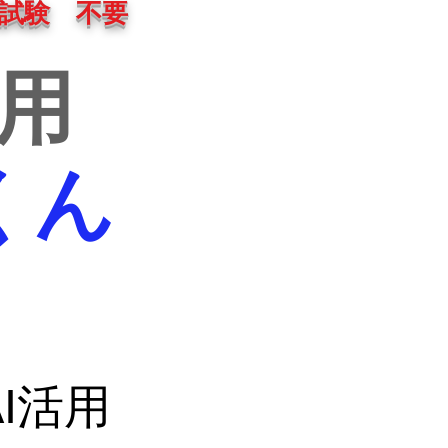
試験 不要
活用
くん
AI活用