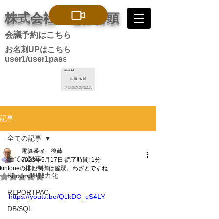
株式会社 電算番頭
会議予約はこちら
お名刺UPはこちら
user1/user1pass
記事
全ての記事
電算番頭 後藤
全ての記事
2023年5月17日
読了時間: 1分
kintoneの排他制御は脆弱。わざとですね
Kintone即戦力化
5つ星のうちNaNと評価されています。
REPORTPAC
https://youtu.be/Q1kDC_qS4LY
DB/SQL