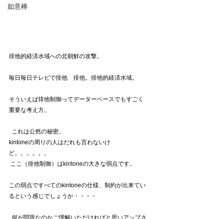
如意棒
排他的経済水域への北朝鮮の攻撃。  
毎日毎日テレビで排他　排他。排他的経済水域。  
そういえば排他制御ってデーターベースでもすごく
重要な考え方。
  これは公然の秘密。
kintoneの周りの人はだれも言わないけ
ど。。。。。。
 ここ（排他制御）はkintoneの大きな弱点です。  
この弱点ですべてのkintoneの仕様、制約が出来てい
るという感じでしょうか・・・・
  何が問題なのかご理解いただければと思いアップさ