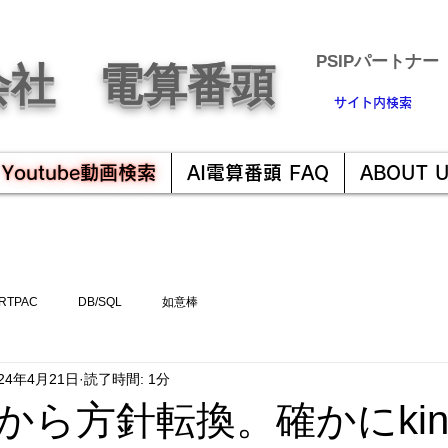
​PSIPパートナー
会社 電算番頭
サイト内検索
Youtube動画検索
AI電算番頭 FAQ
ABOUT 
RTPAC
DB/SQL
如意棒
024年4月21日
読了時間: 1分
から方針転換。確かにkint