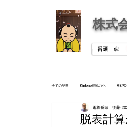
株式
番頭 魂
全ての記事
Kintone即戦力化
REPO
電算番頭 後藤
2
脱表計算