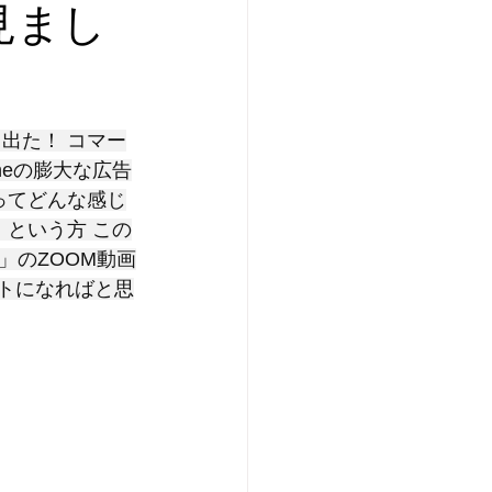
見まし
　出た！ コマー
neの膨大な広告
」ってどんな感じ
・という方 この
」のZOOM動画
ントになればと思