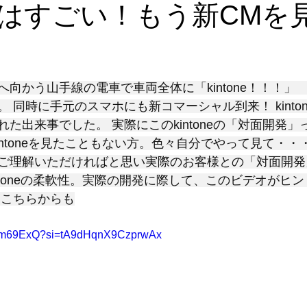
はすごい！もう新CMを
と評価されています。
向かう山手線の電車で車両全体に「kintone！！！」
 同時に手元のスマホにも新コマーシャル到来！ kinto
た出来事でした。 実際にこのkintoneの「対面開発
intoneを見たこともない方。色々自分でやって見て・・
ご理解いただければと思い実際のお客様との「対面開発
intoneの柔軟性。実際の開発に際して、このビデオがヒ
はこちらからも
LWTm69ExQ?si=tA9dHqnX9CzprwAx