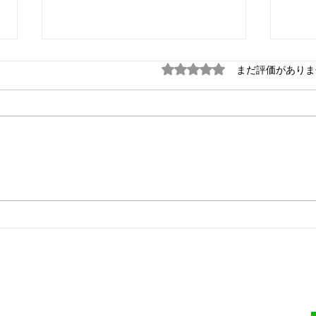
5つ星のうち0と評価され
まだ評価がありま
英語・中国語無料！ これが
高額
本当のノーコード！
無知
前。
が・
・電算番頭・小金井市
連絡先