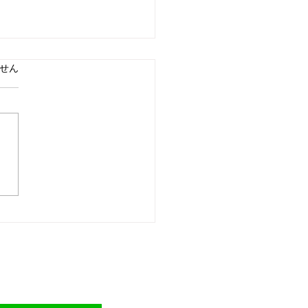
ています。
せん
請求！高くて当たり前。
な人は金払って当たり
注意。回転寿司のつもり
・・