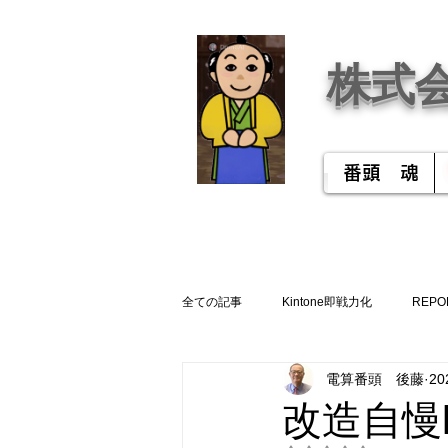
株式
番頭 魂
全ての記事
Kintone即戦力化
REPO
電算番頭 後藤
2
改造自慢k