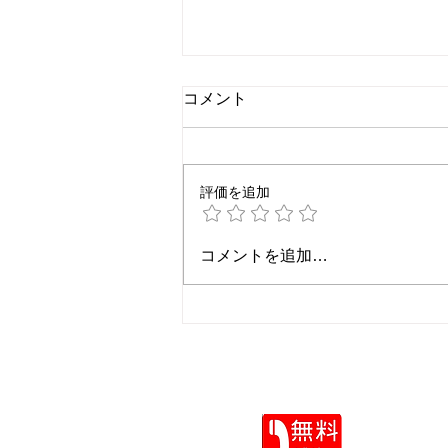
コメント
評価を追加
常識が違う、キントーン界隈
コメントを追加…
の方々に要注意！
社長のIT