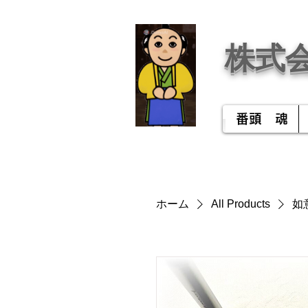
株式
番頭 魂
ホーム
All Products
如