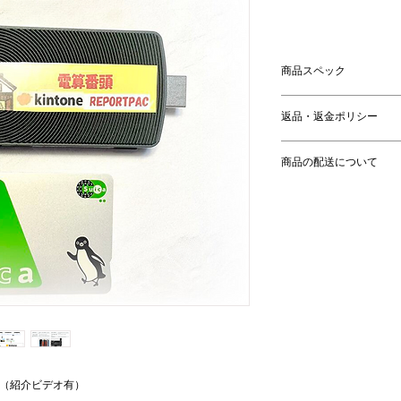
格
商品スペック
本体サイズ：14*6*1.
返品・返金ポリシー
重さ：121g
Gemini Lake Cele
1年間の瑕疵担保保
コアプロセッサ搭載
商品の配送について
題がある場合は初年
64ビットWindows
（URL)
で対応させて
送料は製品価格に含
なお　1年以内のハ
送りして
リモートでの無償設
（紹介ビデオ有）