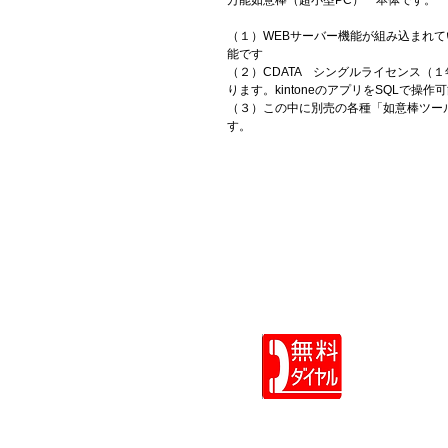
万能如意棒（超小型PC）　本体です。
（１）WEBサーバー機能が組み込まれ
能です
（２）CDATA　シングルライセンス（
ります。kintoneのアプリをSQLで操作
（３）この中に別売の各種「如意棒ツール」
す。
社長のIT
フリーダイ
0120-