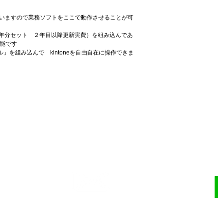
ていますので業務ソフトをここで動作させることが可
１年分セット　２年目以降更新実費）を組み込んであ
可能です
を組み込んで　kintoneを自由自在に操作できま
・電算番頭・小金井市
連絡先
ヤル
info@densanbanto.com
319-584