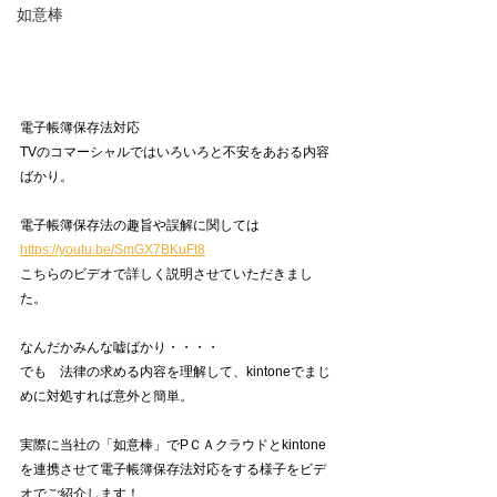
如意棒
電子帳簿保存法対応
TVのコマーシャルではいろいろと不安をあおる内容
ばかり。
電子帳簿保存法の趣旨や誤解に関しては
https://youtu.be/SmGX7BKuFt8
こちらのビデオで詳しく説明させていただきまし
た。
なんだかみんな嘘ばかり・・・・
でも　法律の求める内容を理解して、kintoneでまじ
めに対処すれば意外と簡単。
実際に当社の「如意棒」でPＣＡクラウドとkintone
を連携させて電子帳簿保存法対応をする様子をビデ
オでご紹介します！