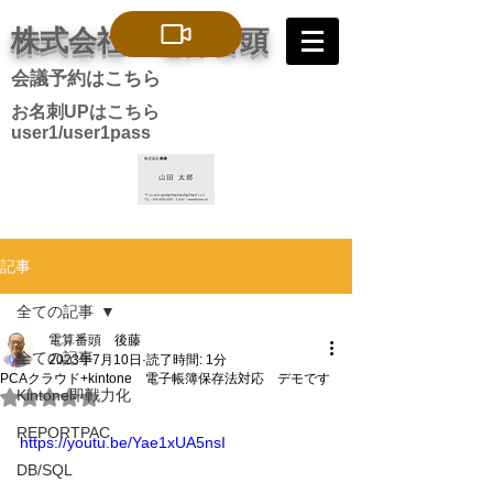
株式会社 電算番頭
会議予約はこちら
お名刺UPはこちら
user1/user1pass
記事
全ての記事
電算番頭 後藤
全ての記事
2023年7月10日
読了時間: 1分
PCAクラウド+kintone 電子帳簿保存法対応 デモです
Kintone即戦力化
5つ星のうちNaNと評価されています。
REPORTPAC
https://youtu.be/Yae1xUA5nsI
DB/SQL