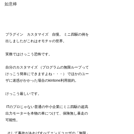
如意棒
プラグイン　カスタマイズ　自慢。 ミニ四駆の例を
出しましたがこれはオモチャの世界。  
実務ではけっこう恐怖です。 
自分のカスタマイズ （プログラムの無限ループって
けっこう簡単にできますよね・・・） でほかのユー
ザに迷惑がかかった場合のkintone利用規約。  
けっこう厳しいです。 
 ITのプロじゃない普通の中小企業にミニ四駆の超高
出力モーターを本物の車につけて、保険無し暴走の
可能性。
  そして事故があればすべてエンドユーザの「無限」