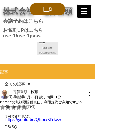
株式会社 電算番頭
会議予約はこちら
お名刺UPはこちら
user1/user1pass
記事
全ての記事
電算番頭 後藤
全ての記事
2023年7月23日
読了時間: 1分
kintoneの無制限賠償責任。利用規約ご存知ですか？
Kintone即戦力化
5つ星のうちNaNと評価されています。
REPORTPAC
https://youtu.be/QEbiaXfYkvw
DB/SQL