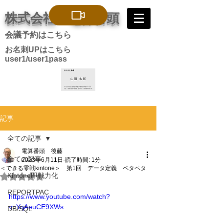
株式会社 電算番頭
会議予約はこちら
お名刺UPはこちら
user1/user1pass
記事
全ての記事
電算番頭 後藤
全ての記事
2023年6月11日
読了時間: 1分
＜できる零戦kintone＞ 第1回 データ定義 ペタペタ
Kintone即戦力化
5つ星のうちNaNと評価されています。
REPORTPAC
https://www.youtube.com/watch?
v=YqAeuCE9XWs
DB/SQL