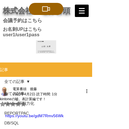
株式会社 電算番頭
会議予約はこちら
お名刺UPはこちら
user1/user1pass
記事
全ての記事
電算番頭 後藤
全ての記事
2023年4月2日
読了時間: 1分
kintoneの嘘。表計算編です！
Kintone即戦力化
5つ星のうちNaNと評価されています。
REPORTPAC
https://youtu.be/gdM7Rmv56Wk
DB/SQL