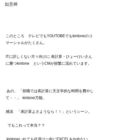
如意棒
このところ　テレビでもYOUTOBEでもkintoneのコ
マーシャルがたくさん。
ITに詳しくない方々向けに 表計算・ひょーけいさん
に勝つkintone　というCMが頻繁に流れています。 
 あの、 「前職では表計算に天文学的な時間を費やし
て・・」  kintone万能。
感涙　「表計算よさようなら！！」というシーン。
  でもこれって本当？？ 
 kintoneいれても社員は一向にEXCELをやめない