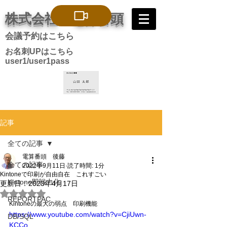
株式会社 電算番頭
会議予約はこちら
お名刺UPはこちら
user1/user1pass
記事
全ての記事
電算番頭 後藤
全ての記事
2022年9月11日
読了時間: 1分
Kintoneで印刷が自由自在 これすごい
Kintone即戦力化
更新日：
2023年4月17日
5つ星のうちNaNと評価されています。
REPORTPAC
Kintoneの最大の弱点　印刷機能
https://www.youtube.com/watch?v=CjiUwn-
DB/SQL
KCCo