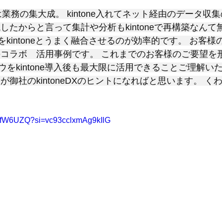
と評価されています。
トは業務の集大成。 kintone入れてネット経由のデータ
したからと言って集計や分析もkintoneで再構築なんて
資産をkintoneとうまく融合させるのが効率的です。 お客
Excelのコラボ　活用事例です。 これまでのお客様のご要望
をkintone導入後も最大限に活用できることご理解い
が御社のkintoneDXのヒントになればと思います。 く
kPfW6UZQ?si=vc93cclxmAg9kIlG