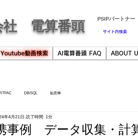
​PSIPパートナー
会社 電算番頭
サイト内検索
Youtube動画検索
AI電算番頭 FAQ
ABOUT 
RTPAC
DB/SQL
如意棒
024年4月21日
読了時間: 1分
l 連携事例 データ収集・計