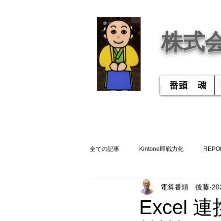
株式
番頭 魂
全ての記事
Kintone即戦力化
REPO
電算番頭 後藤
2
Exce