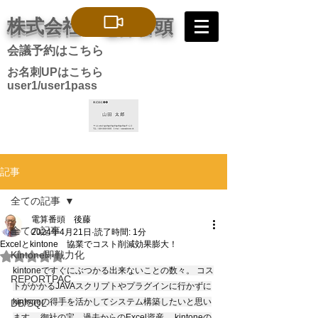
株式会社 電算番頭
会議予約はこちら
お名刺UPはこちら
user1/user1pass
記事
全ての記事
電算番頭 後藤
全ての記事
2024年4月21日
読了時間: 1分
Excelとkintone 協業でコスト削減効果膨大！
Kintone即戦力化
5つ星のうちNaNと評価されています。
kintoneですぐにぶつかる出来ないことの数々。 コス
REPORTPAC
トがかかるJAVAスクリプトやプラグインに行かずに
kintoneの得手を活かしてシステム構築したいと思い
DB/SQL
ます。 御社の宝　過去からのExcel資産。 kintoneの