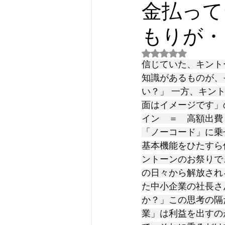
金払って
もりが・
5つ星のうちNaN
信じていた、キントー
知識があるものが、
い？」 一方、キン
面はイメージです」
イン　＝　高額出費
「ノーコード」に乗
基本機能をひたすら
ントーンのお祭りで
の日々から解放され
た中小企業の社長さ
か？」この思考の隔
業」は利益を出すの