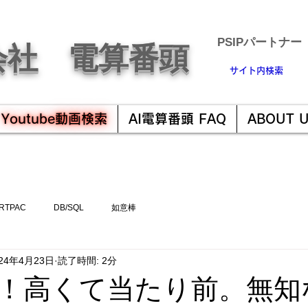
​PSIPパートナー
会社 電算番頭
サイト内検索
Youtube動画検索
AI電算番頭 FAQ
ABOUT 
RTPAC
DB/SQL
如意棒
024年4月23日
読了時間: 2分
！高くて当たり前。無知