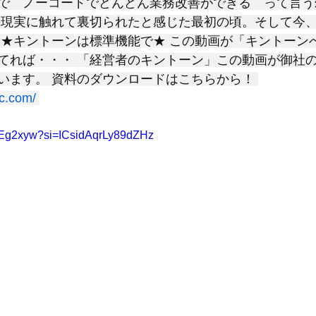
で　ノーコードでどんどん業務改善ができる　って言う
の現実に触れて裏切られたと感じた最初の頃。そして今
 ★キントーンは標準機能で★ この動画が「キントーン
れば・・・ 「経営者のキントーン」この動画が御社のki
います。 資料のダウンロードはこちらから！ 
ac.com/
8KEg2xyw?si=ICsidAqrLy89dZHz