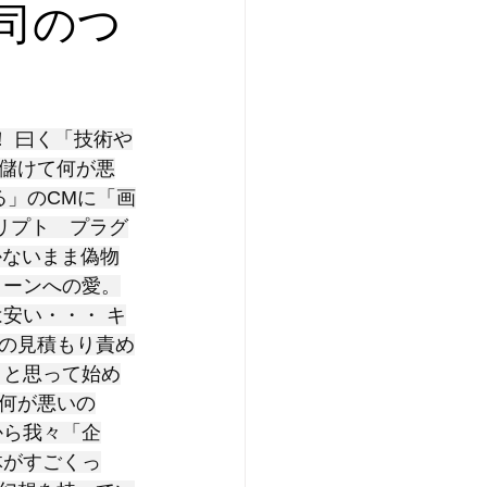
司のつ
！ 曰く「技術や
儲けて何が悪
る」のCMに「画
リプト　プラグ
かないまま偽物
トーンへの愛。
安い・・・ キ
の見積もり責め
　と思って始め
何が悪いの
から我々「企
体がすごくっ