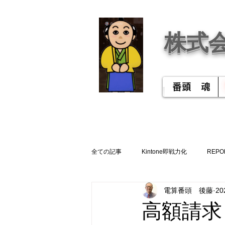
株式
番頭 魂
全ての記事
Kintone即戦力化
REPO
電算番頭 後藤
2
高額請求