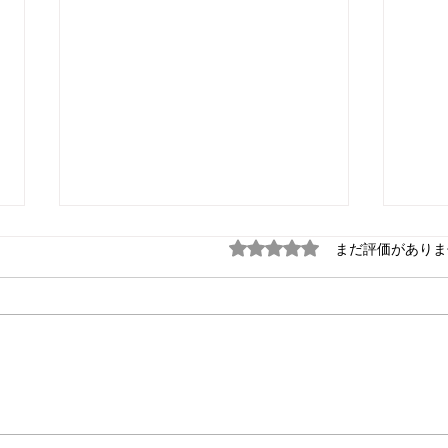
5つ星のうち0と評価され
まだ評価がありま
お叱
英語・中国語無料！ これが
本当のノーコード！