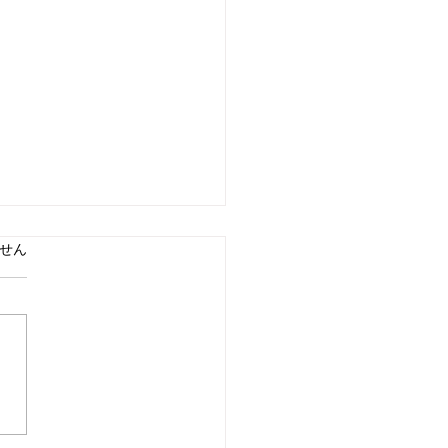
ています。
せん
り・・あなたページだ！