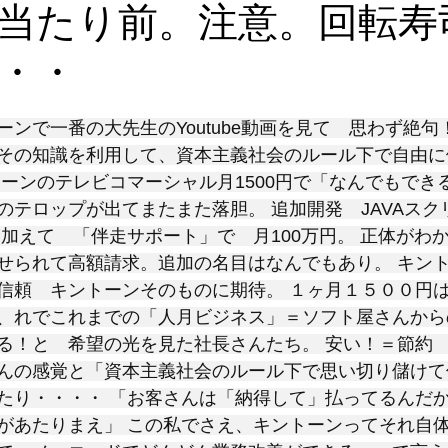
当たり前。注意。回転寿
・・
と評価されています。
ンで一番の大先生のYoutube動画を見て　思わず絶句
その知識を利用して、資本主義社会のルール下で自由に
トーンのテレビコマーシャル月1500円で「なんでもでき
のテロップが出てまたまた落胆。 追加開発　JAVAスク
 加えて　「伴走サポート」で　月100万円。 正体がわ
せられて高額請求。追加の名目はなんでもあり。 キン
信頼　キントーンそのものに期待。 １ヶ月１５００円は
、れでこれまでの「人月ビジネス」＝ソフト屋さんから
る！と　希望の光を見た社長さんたち。 安い！＝節約
んの感覚と「資本主義社会のルール下で思い切り儲けて
たり・・・・ 「お客さんは「納得して」払ってるんだ
があたりまえ」 この私でさえ、キントーンってそれ自