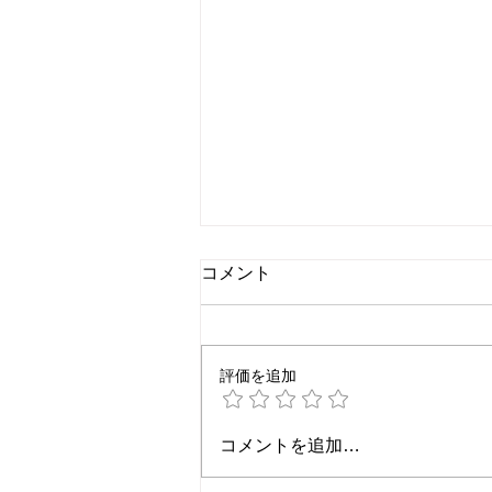
コメント
評価を追加
常識が違う、キントーン界隈
コメントを追加…
の方々に要注意！