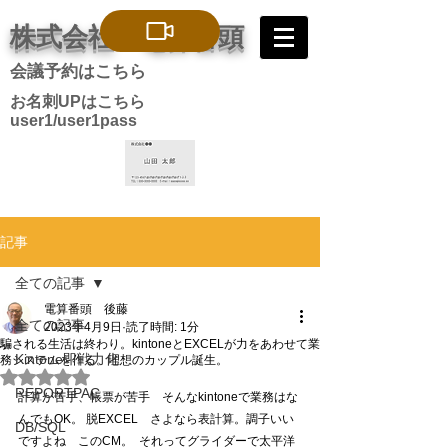
株式会社 電算番頭
会議予約はこちら
お名刺UPはこちら
user1/user1pass
記事
全ての記事
電算番頭 後藤
全ての記事
2023年4月9日
読了時間: 1分
騙される生活は終わり。kintoneとEXCELが力をあわせて業
Kintone即戦力化
務システムを作る。理想のカップル誕生。
5つ星のうちNaNと評価されています。
REPORTPAC
計算が苦手、帳票が苦手　そんなkintoneで業務はな
んでもOK。 脱EXCEL　さよなら表計算。調子いい
DB/SQL
ですよね　このCM。  それってグライダーで太平洋