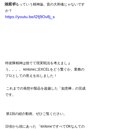
如意棒
横断するっていう精神論。昔の大和魂じゃないです
か？  
https://youtu.be/l2fj9Ov8j_s
特攻隊精神は捨てて現実戦法を考えましょ
う。。。。 kintoneにEXCELをどう繋ぐか。業務の
プロとしての答えを出しました！
 これまでの発想や製品を超越した「如意棒」の完成
です。
 第1回の紹介動画、ぜひご覧ください。 
日頃から頭にあった 「kintoneですべてOKなんての