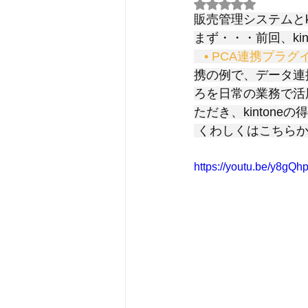
5つ星のうちNaN
販売管理システムとk
まず・・・前回、ki
   • PCA連携プラ
携の例で、データ連携
ろを日常の業務で活用
ただき、kinton
 くわしくはこちら
https://youtu.be/y8g