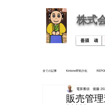
株式
番頭 魂
全ての記事
Kintone即戦力化
REPO
電算番頭 後藤
2
販売管理