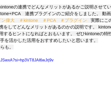
と評価されています。
intoneの連携でどんなメリットがあるかご説明させて
ntone+PCA　連携プラグインのご紹介をしました。 動
グイン偉大　＃kintone　＃PCA　＃プラグイン  
 実際にこ
をしてどんなメリットがあるのかの説明です。 kinto
するヒントになればとおもいます。 ぜひkintoneの
eの得手を活かした活用をおすすめしたいと思います。
からも。
QhpJSwxA?si=hp3VT8JAI6wJrj9v