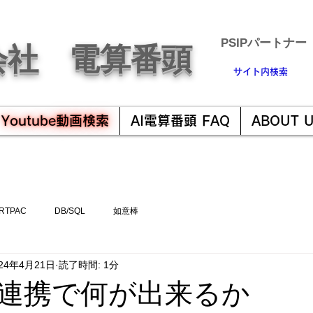
​PSIPパートナー
会社 電算番頭
サイト内検索
Youtube動画検索
AI電算番頭 FAQ
ABOUT 
RTPAC
DB/SQL
如意棒
024年4月21日
読了時間: 1分
連携で何が出来るか