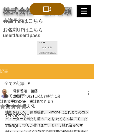
株式会社 電算番頭
会議予約はこちら
お名刺UPはこちら
user1/user1pass
記事
全ての記事
電算番頭 後藤
全ての記事
2024年4月21日
読了時間: 1分
計算苦手kintone 税計算できる？
Kintone即戦力化
5つ星のうちNaNと評価されています。
機能を絞って　簡単操作。 kintoneはこれまでのコン
REPORTPAC
ピューターで当たり前のことを たくさん捨てて　だ
れでも　アプリが作れます。という触れ込みです
DB/SQL
が・・・ インボイス制度で請求書の税金計算方法が