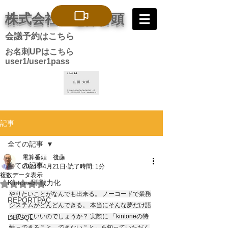
株式会社 電算番頭
会議予約はこちら
お名刺UPはこちら
user1/user1pass
記事
全ての記事
電算番頭 後藤
全ての記事
2024年4月21日
読了時間: 1分
複数データ表示
Kintone即戦力化
5つ星のうちNaNと評価されています。
やりたいことがなんでも出来る。 ノーコードで業務
REPORTPAC
システムがどんどんできる。 本当にそんな夢だけ語
っていていいのでしょうか？ 実際に 「kintoneの特
DB/SQL
性＝できること　できないこと」を知っていただく