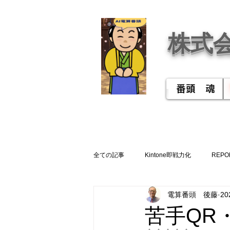
株式
番頭 魂
全ての記事
Kintone即戦力化
REPO
電算番頭 後藤
2
苦手QR