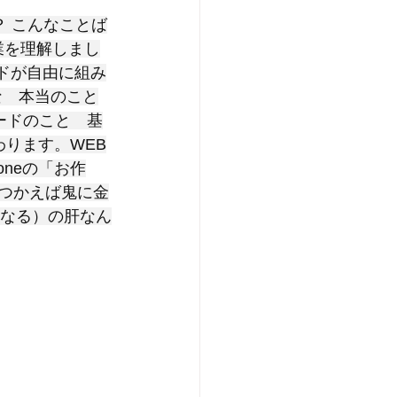
？ こんなことば
業を理解しまし
ードが自由に組み
な　本当のこと
ードのこと　基
わります。WEB
oneの「お作
くつかえば鬼に金
強くなる）の肝なん