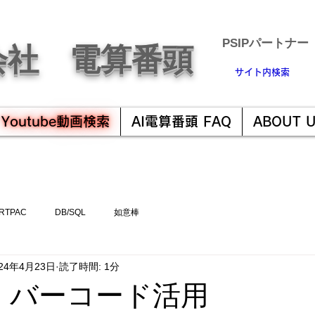
​PSIPパートナー
会社 電算番頭
サイト内検索
Youtube動画検索
AI電算番頭 FAQ
ABOUT 
RTPAC
DB/SQL
如意棒
024年4月23日
読了時間: 1分
・バーコード活用