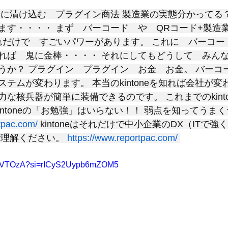
と評価されています。
知に漬け込む　プラグイン商法 製造業の実態分かってる
ます・・・・ まず　バーコード　や　QRコード+製造
eはそれだけで　すごいパワーがあります。 これに　バーコ
れば　鬼に金棒・・・・ それにしてもどうして　みん
うか？ プラグイン　プラグイン　お金　お金。 バーコ
テムが変わります。 本当のkintoneを知れば会社が変
力な核兵器が簡単に装備できるのです。 これまでのkint
intoneの「お勉強」はいらない！！ 弱点を知ってうま
tpac.com/
 kintoneはそれだけで中小企業のDX（ITで
理解ください。 
https://www.reportpac.com/
Hru2VTOzA?si=rICyS2Uypb6mZOM5