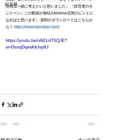
如意棒
活用法一緒に考えたいと想いました。 「経営者のキ
ントーン」この動画が御社のkintone活用のヒントに
なればと思います。 資料のダウンロードはこちらか
ら！ 
https://www.reportpac.com/
https://youtu.be/n681nlT5QJE?
si=DsoqDqesKtiJvp8J
すべて表示