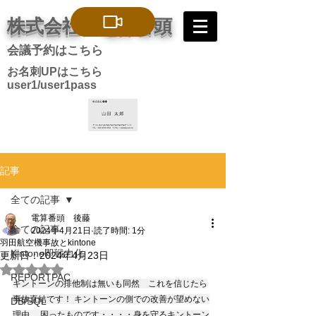
株式会社 電算番頭
会議予約はこちら
お名刺UPはこちら
user1/user1pass
記事
全ての記事
電算番頭 後藤
全ての記事
2024年4月21日
読了時間: 1分
羽田航空機事故とkintone
Kintone即戦力化
更新日：
2024年4月23日
5つ星のうちNaNと評価されています。
REPORTPAC
キントーンの排他制は無いも同然　これを信じたら
事故直結です！ キントーンの側での改善が望めない
DB/SQL
理由。 困ったものです・・・・身を守るキントーン