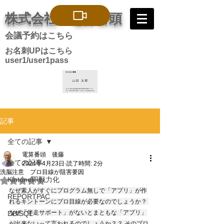
株式会社 電算番頭
会議予約はこちら
お名刺UPはこちら
user1/user1pass
記事
全ての記事
電算番頭 後藤
全ての記事
2024年4月23日
読了時間: 2分
洗脳注意 プロ目線が阻害要因
Kintone即戦力化
5つ星のうちNaNと評価されています。
なぜ素人がすぐにプログラム無しで「アプリ」が作
REPORTPAC
れるキントーンにプロ目線が必要なのでしょうか？ 
なぜ「伴走サポート」がないとまともな「アプリ」
DB/SQL
が出来ないって言われるのでしょうか？？ そのプロ