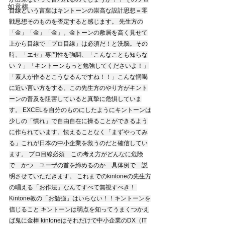
如意棒
目線という言葉はキントーンの崇高な設計思想＝零
戦思想そのものを否定すると感じます。 先生方の
「金」「金」「金」。金トーンの敷居を高く見せて
上から目線で「プロ目線」は必須だ！と洗脳。その
時、「エセ」専門性を強調、「こんなことも知らな
い ？」「キントーンもっと勉強してくださいよ！」
「素人が作るとこうなるんですね！！」こんな恫喝
に近い言い方をする。この先生方のやり方がキント
ーンの普及を阻害していると真摯に危惧していま
す。 EXCELを自分のものにしたようにキントーンは
少しの「慣れ」で自由自在に操ることができるよう
に作られています。怯えることなく「まずやってみ
る」これが日本の中小企業を救うのだと確信してい
ます。 プロ目線必須　この考え方がどんなに危険
で　かつ　ユーザの首を締めるのか　具体例で　説
明させていただきます。 これまでのkintoneの先生方
の唱える「お作法」なんてすべて無視すべき！ 
Kintone教の「お勉強」はいらない！！キントーンを
信じること キントーンは弱点を知ってうまくつかえ
ば鬼に金棒 kintoneはそれだけで中小企業のDX（IT