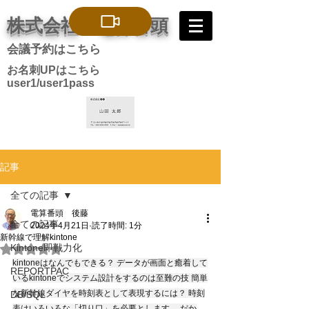
株式会社 電算番頭
会議予約はこちら
お名刺UPはこちら
user1/user1pass
記事
全ての記事
電算番頭 後藤
全ての記事
2024年4月21日
読了時間: 1分
新幹線で理解kintone
Kintone即戦力化
5つ星のうちNaNと評価されています。
kintoneはなんでもできる？ データが画面と癒着して
REPORTPAC
いるkintoneでシステム設計をするのは至難の技 簡単
な新幹線ダイヤを時刻表として表現するには？ 時刻
DB/SQL
表はいろいろな「切り口」を必要とします。 だか