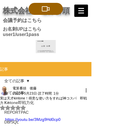
株式会社 電算番頭
会議予約はこちら
お名刺UPはこちら
user1/user1pass
記事
全ての記事
電算番頭 後藤
全ての記事
2023年5月23日
読了時間: 1分
実は天才kintone！得意な使い方をすれば神コスパ 即戦
Kintone即戦力化
力！！
5つ星のうちNaNと評価されています。
REPORTPAC
https://youtu.be/3Mzg9Hd0cp0
DB/SQL