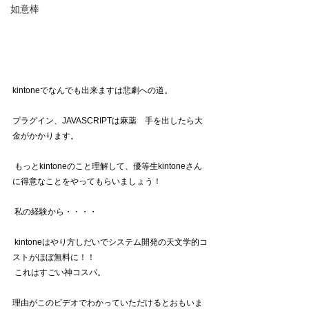
如意棒
kintoneでなんでも出来ますは悲劇への道。
プラグイン、JAVASCRIPTは麻薬　手を出したら大
金がかかります。
 もっとkintoneのこと理解して、優等生kintoneさん
に得意なことをやってもらいましょう！ 
 私の経験から・・・・
 kintoneはやり方しだいでシステム開発の天文学的コ
ストがほぼ無料に！！
 これはすごい神コスパ。
理由がこのビデオでわかっていただけるとおもいま