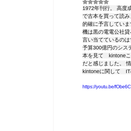
5つ星のうちNaN
1972年刊行。 高
で古本を買って読みま
的確に予言していま
機は黒の電電公社貸
言い当てているのは
予算300億円のシ
本を見て　kinto
だと感じました。 情
kintoneに関し
https://youtu.be/fO