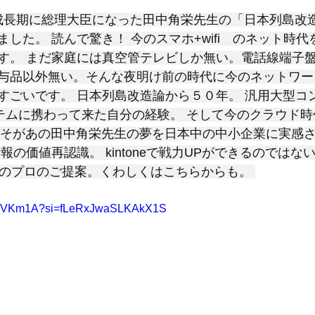
と評価されています。
度成長期に総理大臣になった田中角栄先生の「日本列島改造論
した。 読んで驚き！ 今のスマホ+wifi　のネット時代
す。 まだ家庭には真空管テレビしか無い。電話線端子
与品以外無い。そんな夜明け前の時代に今のネットワー
すごいです。 日本列島改造論から５０年。 汎用大型コ
ステムに携わって来た自分の経験。 そして今のクラウド時
neこそがあの田中角栄先生の夢を日本中の中小企業に実感
報の価値再認識。 kintoneで戦力UPができるのではな
て　ITのプロのご提案。くわしくはこちらからも。 
be6CVKm1A?si=fLeRxJwaSLKAkX1S