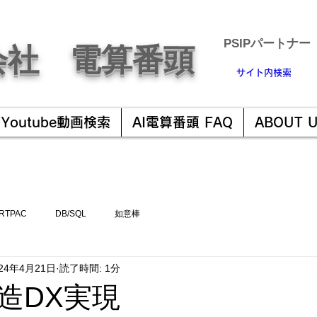
​PSIPパートナー
会社 電算番頭
サイト内検索
Youtube動画検索
AI電算番頭 FAQ
ABOUT 
RTPAC
DB/SQL
如意棒
024年4月21日
読了時間: 1分
造DX実現