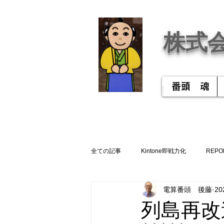
株式
番頭 魂
全ての記事
Kintone即戦力化
REPO
電算番頭 後藤
2
列島再改