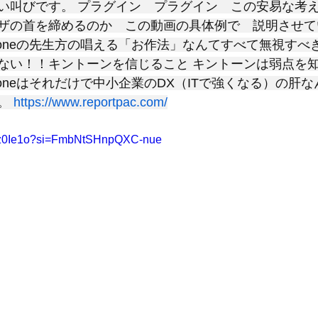
い叫びです。 プラグイン　プラグイン　この安易な考
ザの首を締めるのか　この動画の具体例で　説明させて
toneの先生方の唱える「お作法」なんてすべて無視すべき！ 
ない！！キントーンを信じること キントーンは弱点を
ntoneはそれだけで中小企業のDX（ITで強くなる）の肝
。 
https://www.reportpac.com/
WUz0Ie1o?si=FmbNtSHnpQXC-nue