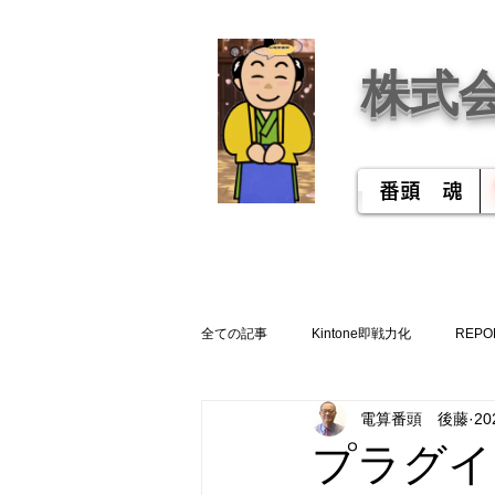
株式
番頭 魂
全ての記事
Kintone即戦力化
REPO
電算番頭 後藤
2
プラグイ