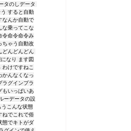
ータのしデータ 
う すると自動
すなんか自動で
んな乗ってこな
命令命令命令み
っちゃう自動改
んどんどんどん 
になり ます図
 わけですねこ
わかんなくなっ
プラグインプラ
グもいっぱいあ
クルーデータの設
もうこんな状態
すねでこれで俗
状態でキトがダ
プラグインで使え