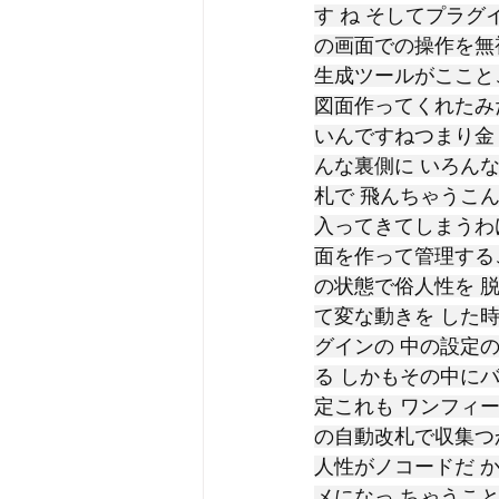
す ね そしてプラ
の画面での操作を無
生成ツールがここと
図面作ってくれたみ
いんですねつまり金
んな裏側に いろん
札で 飛んちゃうこ
入ってきてしまうわ
面を作って管理する
の状態で俗人性を 
て変な動きを した
グインの 中の設定
る しかもその中に
定これも ワンフィ
の自動改札で収集つ
人性がノコードだ 
メになっ ちゃうこ