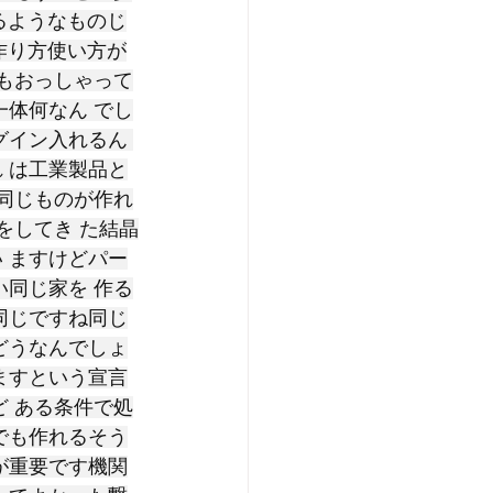
るようなものじ
作り方使い方が
生もおっしゃって
一体何なん でし
グイン入れるん 
 は工業製品と
 同じものが作れ
をしてき た結晶
 ますけどパー
い同じ家を 作る
同じですね同じ
どうなんでしょ
ますという宣言
ど ある条件で処
でも作れるそう
が重要です機関