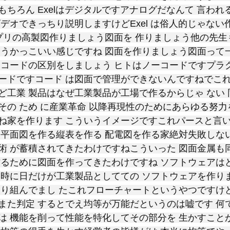
ちろん Exelはデジタルですアナログだなんて 言われ
デオできっちり説明しますけどExel は俗人的じゃない
アプリの高製図作りましょう図面を 作りましょう他の先
ょうかっこいい感じですね 図面を作りましょう図面って
ーコードの区別をしましょう ヒトはノーコードですプラ
ードですコード は図面で管理ができないんですねでこれ
ど工業 製品はなぜ工業製品が工場で作るからじゃ ない
その ため に産業革命 以降再現性のためにあらゆる努力
ね家を作ります こういうイメージですこれパースと言い
る平面図を作る縦表を作る 配電図を作る家絶対失敗しな
術 が蓄積されてきたわけですねこういった 図面金属も
作るために図面を作ってきたわけですね ソフトウェアは
た時に日だけが工業製品としてての ソフトウェアを作り
取り組んでまし たこれフローチャートというやつですけ
また判定 するとでえ均等が万能だというのは嘘です 何
は 機能を削って性能を特化してその部分を 生かすこと