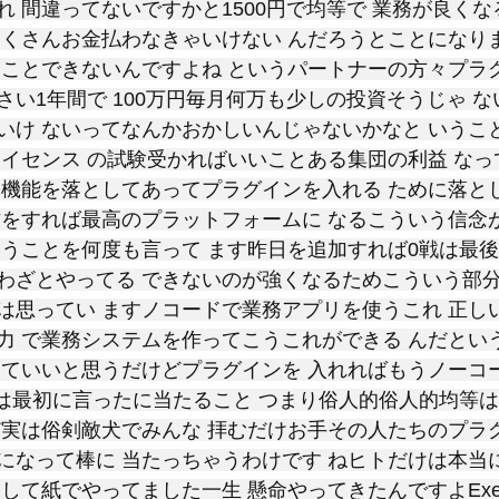
れ 間違ってないですかと1500円で均等で 業務が良く
たくさんお金払わなきゃいけない んだろうとことになり
たことできないんですよね というパートナーの方々プラ
さい1年間で 100万円毎月何万も少しの投資そうじゃ 
いけ ないってなんかおかしいんじゃないかなと いうこ
ライセンス の試験受かればいいことある集団の利益 な
 機能を落としてあってプラグインを入れる ために落と
方をすれば最高のプラットフォームに なるこういう信念
いうことを何度も言って ます昨日を追加すれば0戦は最後
わざとやってる できないのが強くなるためこういう部分
は思ってい ますノコードで業務アプリを使うこれ 正し
力 で業務システムを作ってこうこれができる んだとい
じていいと思うだけどプラグインを 入れればもうノーコ
のは最初に言ったに当たること つまり俗人的俗人的均等
ど実は俗剣敵犬でみんな 拝むだけお手その人たちのプラ
になって棒に 当たっちゃうわけです ねヒトだけは本当
して紙でやってました一生 懸命やってきたんですよExe