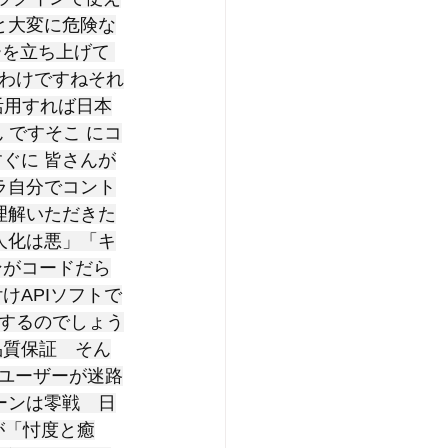
と大変に危険な
を立ち上げて 
 わけですねそれ
活用すれば日本
 ですそこ にコ
ぐに 皆さんが
ラ自分でコント
理解いただきた
人化は悪」「キ
ンがコードだら
けAPIソフトで
するのでしょう
品質保証　そん
先ユーザーが迷路
ーンは零戦　日
が「忖度と癒