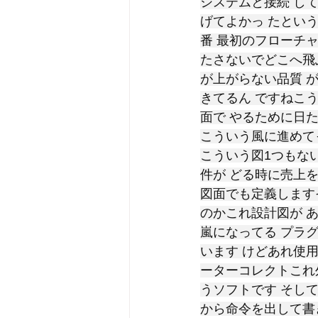
システムと接続 し
げてよかっ たとい
番 最初のフローチ
たさないでどこへ飛ぶ
が上がらない品質 
きてるん ですねこ
面で やるために日
こういう風に進めて
こういう図1つもな
件が どる時に売上
図面でも定義します
のかこれ設計図が 
嵐になってる プラ
います けどあれ使
ーターコレクトこれ
うソフトです そして
から命令を出して書