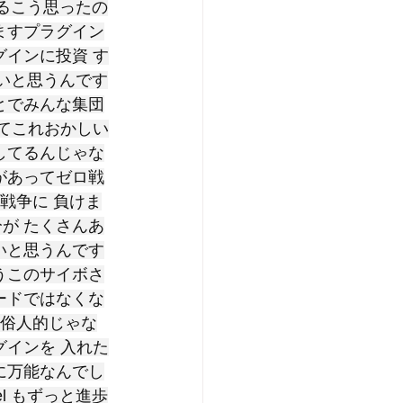
なるこう思ったの
ますプラグイン
グインに投資 す
ないと思うんです
とでみんな集団
ってこれおかしい
してるんじゃな
があってゼロ戦
戦争に 負けま
が たくさんあ
いと思うんです
うこのサイボさ
ードではなくな
は俗人的じゃな
グインを 入れた
に万能なんでし
l もずっと進歩