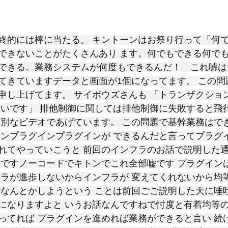
と評価されています。
終的には棒に当たる。 キントーンはお祭り行って「何
できないことがたくさんあり ます。何でもできる何で
できる。業務システムが何度もできるんだ！　これ嘘は
てきていますデータと画面が1個になってます。 この問
申し上げてます。 サイボウズさんも 「トランザクショ
しいです」 排他制御に関しては排他制御に失敗すると飛
も別なビデオであげています。 この問題で基幹業務はで
インプラグインプラグインが できるんだと言ってプラグ
れてやっていこうと 前回のインフラのお話で説明した通
 ですノーコードでキトンでこれ全部嘘です プラグイン
フラが進歩しないからインフラが 変えてくれないから均
でなんとかしようという ことは前回ごご説明した天に唾
になりますよと いうお話なんですねで忖度と有着均等の
ってれば プラグインを進めれば業務ができると言い 続