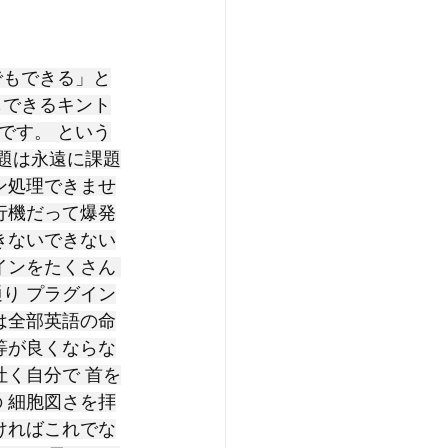
でもできる」と
もできるキント
です。 という
題は永遠に課題
ン処理できませ
行機だって爆発
きないできない
インをたくさん 
り プラグイン
は全部英語の命
等が良くならな
吐く自分で 首を
 細胞図さを拝
ければこれでな