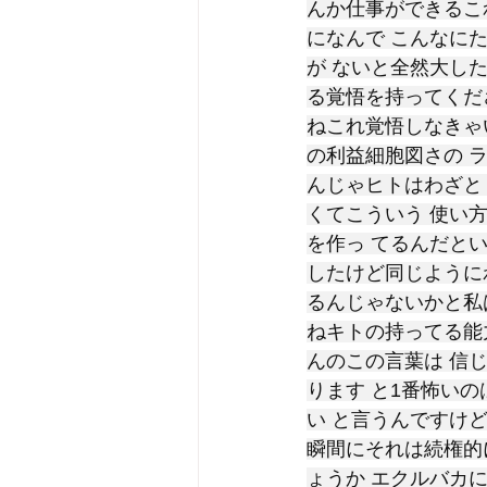
んか仕事ができるこ
になんで こんなに
が ないと全然大し
る覚悟を持ってくだ
ねこれ覚悟しなきゃ
の利益細胞図さの 
んじゃヒトはわざと
くてこういう 使い
を作っ てるんだと
したけど同じように
るんじゃないかと私
ねキトの持ってる能
んのこの言葉は 信
ります と1番怖い
い と言うんですけ
瞬間にそれは続権的
ょうか エクルバカに