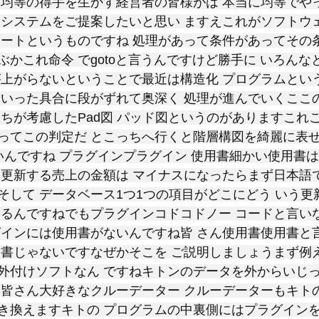
て均等の得手を生かす経営者の皆様がは 本当に均等でや
うシステムをご提案したいと思い ますえこれがソフトウ
ャートというものですね 処理があって条件があってその
かこれ命令 でgotoと言うんですけど勝手に いろんな
が上がらないということで最近は構造化 プログラムとい
ういった具合に段がずれて奥深く 処理が進んでいくここ
たちが考慮したPad図 パッド図というのがありますこれ
ってこの判定だ とこっちへ行くと階層構図を綺麗に表せ
いんですね プラグインプラグイン 使用書細かい使用書
を更新する売上の金額は マイナスになったらまず日本語
そして データベース1つ1つの項目がどこにどう いう更
あるんですねでもプラグインコドコドノー コードと言い
グインには使用書がないんですね皆 さん使用書使用書と
用書じゃないですなぜかそこを ご説明しましょうまず例
外付けソフトなん ですねキトンのデータを外からいじっ
皆さん大好きなクルーデーター クルーデーターもキトのA
き換えますキトの プログラムの中裏側にはプラグインを