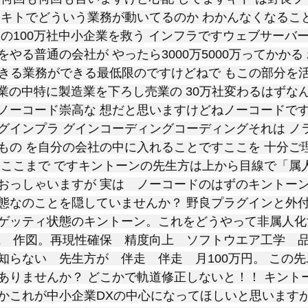
しキトでどういう業務が動いてるのか わかんなくなるこ
の100万社中小企業を救う インフラですウェブサーバー
やる普通の会社が やったら3000万5000万ってかかる
 できる業務ができる最低限のですけどねで もこの部分を
企業の中特に製造業を下ろし売業の 30万社変わるはずなん
ノーコード崇高な 想だと思いますけどねノーコードです
グインプラ グインコーディングコーディングそれは ノ
もの を自分の会社の中に入れることですここを 十分ご
 ここまで ですキントーンの先生方は上から目線で「属
おっしゃいますが 実は　ノーコードのはずのキントー
態なのことを隠していませんか？ 野良プラグインと外付
ゲッティ状態のキントーン。これをどうやって非属人化
識　作図。再現性確保　精度向上　ソフトウエア工学　
知らない　先生方が　伴走　伴走　月100万円。 この
ありませんか？ どこかで軌道修正しないと！！ キント
かこれが中小企業DXの中心になってほしいと思います