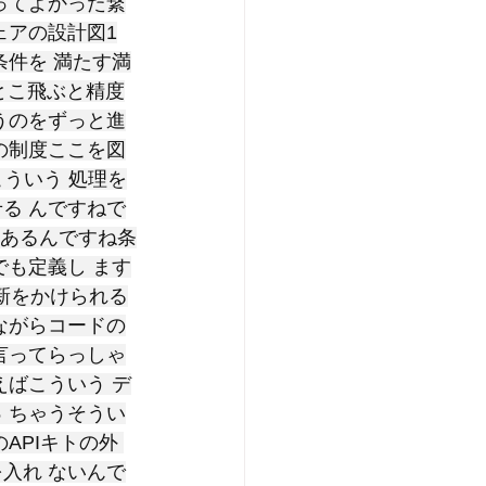
ってよかった繋
ェアの設計図1
条件を 満たす満
とこ飛ぶと精度
うのをずっと進
の制度ここを図
こういう 処理を
る んですねで
はあるんですね条
でも定義し ます
新をかけられる
ながらコードの
言ってらっしゃ
えばこういう デ
 ちゃうそうい
PIキトの外 
入れ ないんで