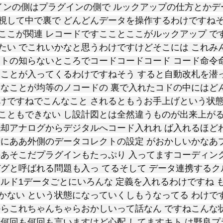
グインの側はプラグインの側で ルックアップの仕方とかデ
視して中で裏で どんどんデータを操作するわけですねそ
ここが関連 レコードですこことここがルックアップ で
たい でこれいかなと思うわけですけどそこには これみ
 トの知らないところでコードコードコード コード命令
なことが入ってくるわけですねそう すると自動改札を潜
んなことが均等のノコードの 裏で入れたコドの中にはど
けですねでこんなこと されるともうお手上げという状態
こともできない し設計図とは全然違うものが出来上がる
脱却アナログからデジタルへコード入れれ ば入れるほど
時にああ外側のデータコレクトの設定 がおかしいかなあ
のあそこだプラグインもたっぷり 入ってますコーディン
バグと呼ばれる問題も入っ てるそして データ連携する
ールド1データごとにいろんな 定義を入れるわけですね 
かない という状態になっていくしもうなってる わけで
からこれちゃんちゃらおかしいって話なん ですねこんな
と何回も何回も言いますけど心配 してますキト は野良