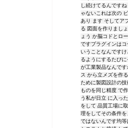
し続けてるんですねも
ゃないこれは次の ビ
あり ます そして
る 図面を作りまし
ょう か脳コドとロ
ですプラグインはコ
いうことなんですけ
るようにするたびに
が工業製品なんです
ス から立メズを作
ために製図設計の技
ものを同じ精度 で
う私が日立 に入っ
をして 品質工場に
理をしてその条件を
ではないんです均等