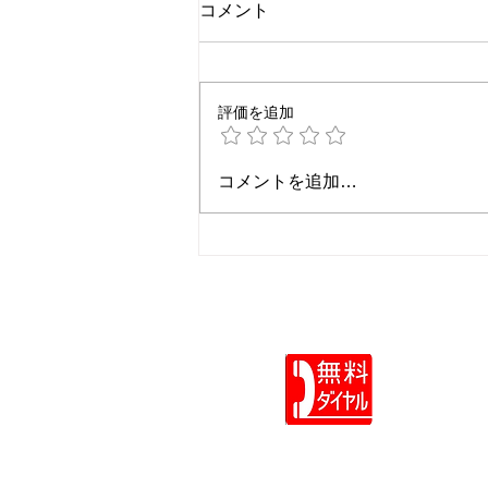
コメント
評価を追加
常識が違う、キントーン界隈
コメントを追加…
の方々に要注意！
社長のIT
フリーダイ
0120-