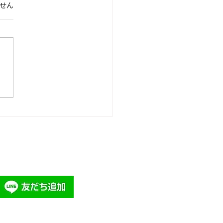
ています。
せん
請求！高くて当たり前。
な人は金払って当たり
注意。回転寿司のつもり
・・