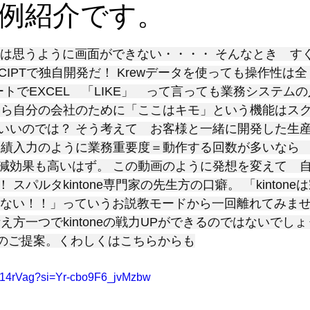
例紹介です。
と評価されています。
機能では思うように画面ができない・・・・ そんなとき　す
SCIPTで独自開発だ！ Krewデータを使っても操作性は
シートでEXCEL　「LIKE」　って言っても業務システム
たら自分の会社のために「ここはキモ」という機能はス
いいのでは？ そう考えて　お客様と一緒に開発した生
実績入力のように業務重要度＝動作する回数が多いなら
減効果も高いはず。 この動画のように発想を変えて　
スパルタkintone専門家の先生方の口癖。 「kintone
が足りない！！」っていうお説教モードから一回離れてみま
方一つでkintoneの戦力UPができるのではないでしょうか？
ロのご提案。くわしくはこちらからも
3D14rVag?si=Yr-cbo9F6_jvMzbw