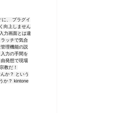
ぐに、 プラグイ
全く向上しません
の入力画面とは違
クラッチで気合
産管理機能の説
　入力の手間を
自由発想で現場
は宗教だ！
せんか？ という
 kintone