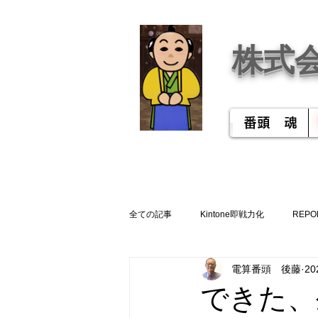
株式
番頭 魂
全ての記事
Kintone即戦力化
REPO
電算番頭 後藤
2
できた、