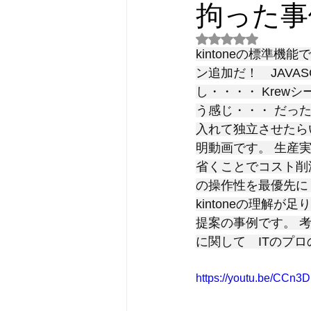
拘った事
5つ星のうちNaN
kintoneの標準
ン追加だ！　JAVA
し・・・・ Krew
う感じ・・・ だっ
入れて独立させたら
明動画です。 生産
省くことでコスト削
の操作性を最優先に！ 
kintoneの理解
提案の事例です。 考え
に関して　ITのプ
https://youtu.be/CCn