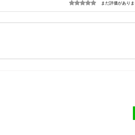
5つ星のうち0と評価され
まだ評価がありま
英語・中国語無料！ これが
高額
本当のノーコード！
無知
前。
が・
・電算番頭・小金井市
連絡先
ヤル
info@densanbanto.com
319-584