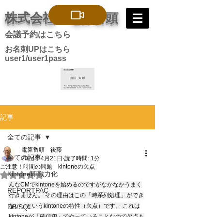
株式会社 電算番頭
会議予約はこちら
お名刺UPはこちら
user1/user1pass
記事
全ての記事
電算番頭 後藤
全ての記事
2024年4月21日
読了時間: 1分
ご注意！時間の問題 kintoneの欠点
Kintone即戦力化
5つ星のうちNaNと評価されています。
んなCMでkintoneを始めるのですがなかなかうまく
REPORTPAC
行きません。 その理由はこの「時系列処理」ができ
ない　というkintoneの特性（欠点）です。 これは
DB/SQL
kintoneが「確信犯」でやっていることなので欠点も